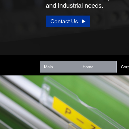
and industrial needs.
Contact Us
Main
Home
Cor