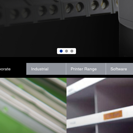
porate
Industrial
Printer Range
Software