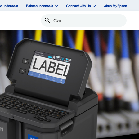
n Indonesia
Bahasa Indonesia
Connect with Us
Akun MyEpson
Cari