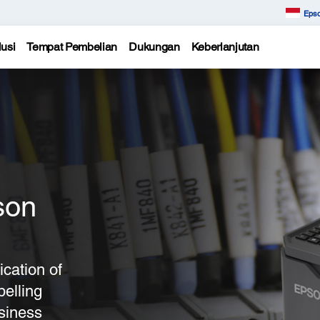
Epso
usi
Tempat Pembelian
Dukungan
Keberlanjutan
son
ication of
belling
usiness