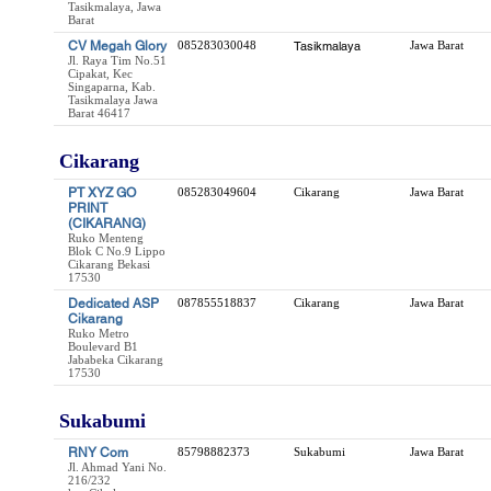
Tasikmalaya, Jawa
Barat
CV Megah Glory
085283030048
Tasikmalaya
Jawa Barat
Jl. Raya Tim No.51
Cipakat, Kec
Singaparna, Kab.
Tasikmalaya Jawa
Barat 46417
Cikarang
PT XYZ GO
085283049604
Cikarang
Jawa Barat
PRINT
(CIKARANG)
Ruko Menteng
Blok C No.9 Lippo
Cikarang Bekasi
17530
Dedicated ASP
087855518837
Cikarang
Jawa Barat
Cikarang
Ruko Metro
Boulevard B1
Jababeka Cikarang
17530
Sukabumi
RNY Com
85798882373
Sukabumi
Jawa Barat
Jl. Ahmad Yani No.
216/232