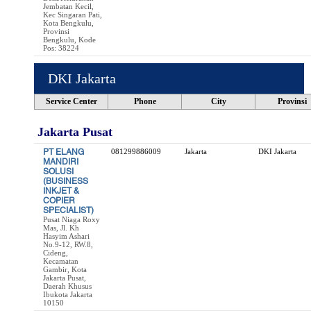
Jembatan Kecil,
Kec Singaran Pati,
Kota Bengkulu,
Provinsi
Bengkulu, Kode
Pos: 38224
DKI Jakarta
Service Center
Phone
City
Provinsi
Jakarta Pusat
PT ELANG
081299886009
Jakarta
DKI Jakarta
MANDIRI
SOLUSI
(BUSINESS
INKJET &
COPIER
SPECIALIST)
Pusat Niaga Roxy
Mas, Jl. Kh
Hasyim Ashari
No.9-12, RW.8,
Cideng,
Kecamatan
Gambir, Kota
Jakarta Pusat,
Daerah Khusus
Ibukota Jakarta
10150