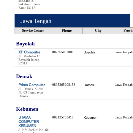
kec.Cikole.
Sukabumi Jawa
Barat 43112
Jawa Tengah
Service Center
Phone
City
Provin
Boyolali
XP Computer
082365067000
Boyolali
Jawa Tengah
JL. Merbabu 18
Boyolali Jateng -
57311
Demak
Prima Computer
0895365205158
Demak
Jawa Tengah
JL. Demak-Kudus
No.83 Tanubayan
Demak
Kebumen
UTAMA
082135763410
Kebumen
Jawa Tengah
COMPUTER
KEBUMEN
Jl. HM Sarbini No. 66