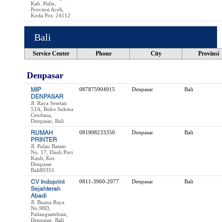
Kab. Pidie,
Provinsi Aceh,
Koda Pos: 24112
Bali
Service Center
Phone
City
Provinsi
Denpasar
MIP
087875904915
Denpasar
Bali
DENPASAR
Jl. Raya Sesetan
53A, Ruko Sukma
Cendana,
Denpasar, Bali
RUMAH
081908233350
Denpasar
Bali
PRINTER
Jl. Pulau Batam
No. 17, Dauh Puri
Kauh, Kec
Denpasar
Bali80351
CV Indoprint
0811-3960-2077
Denpasar
Bali
Sejahterah
Abadi
Jl. Buana Raya
No.98D,
Padangsambian,
Denpasar, Bali