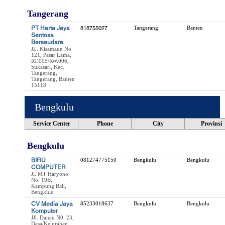
Tangerang
PT Harta Jaya
818755027
Tangerang
Banten
Sentosa
Bersaudara
JL. Kisamaun No.
121, Pasar Lama,
RT.005/RW.006,
Sukasari, Kec.
Tangerang,
Tangerang, Banten
15118
Bengkulu
Service Center
Phone
City
Provinsi
Bengkulu
BIRU
081274775150
Bengkulu
Bengkulu
COMPUTER
Jl. MT Haryono
No. 19B,
Kampung Bali,
Bengkulu
CV Media Jaya
85233018637
Bengkulu
Bengkulu
Komputer
JJl. Danau N0. 23,
Desa/Kelurahan