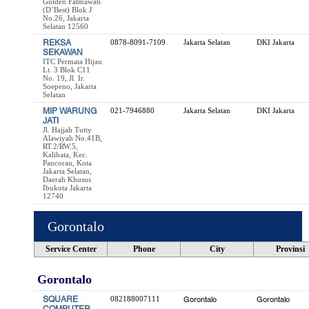
Golden Fatmawati
(D’Best) Blok J
No.26, Jakarta
Selatan 12560
REKSA
0878-8091-7109
Jakarta Selatan
DKI Jakarta
SEKAWAN
ITC Permata Hijau
Lt. 3 Blok C11
No. 19, Jl. Ir.
Soepeno, Jakarta
Selatan
MIP WARUNG
021-7946880
Jakarta Selatan
DKI Jakarta
JATI
Jl. Hajjah Tutty
Alawiyah No.41B,
RT.2/RW.5,
Kalibata, Kec.
Pancoran, Kota
Jakarta Selatan,
Daerah Khusus
Ibukota Jakarta
12740
Gorontalo
Service Center
Phone
City
Provinsi
Gorontalo
SQUARE
082188007111
Gorontalo
Gorontalo