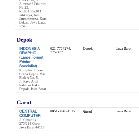
Citra Gran, Jl.
Alternatif Cibubur
No.23,
RT.001/RW.011,
Jatikarya, Kec.
Jatisampurna, Kota
Bekasi, Jawa Barat
17435
Depok
INDONESIA
021-7757274,
Depok
Jawa Barat
7757433
GRAPHIC
(Large Format
Printer
Specialist)
Komplek Rukan
Graha Depok Mas
Blok A No. 5,
Jl. Raya Arief
Rahman Hakim,
Depok, Jawa Barat
Garut
CENTRAL
0851-3646-1515
Garut
Jawa Barat
COMPUTER
Jl. Cimanuk
273/214 Garut -
Jawa Barat 44118