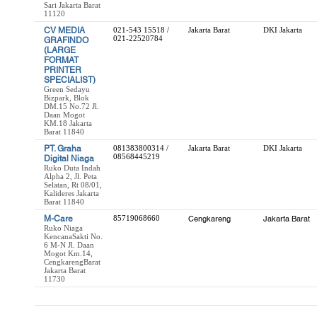
Sari Jakarta Barat
11120
CV MEDIA
021-543 15518 /
Jakarta Barat
DKI Jakarta
021-22520784
GRAFINDO
(LARGE
FORMAT
PRINTER
SPECIALIST)
Green Sedayu
Bizpark, Blok
DM.15 No.72 Jl.
Daan Mogot
KM.18 Jakarta
Barat 11840
PT. Graha
081383800314 /
Jakarta Barat
DKI Jakarta
08568445219
Digital Niaga
Ruko Duta Indah
Alpha 2, Jl. Peta
Selatan, Rt 08/01,
Kalideres Jakarta
Barat 11840
M-Care
85719068660
Cengkareng
Jakarta Barat
Ruko Niaga
KencanaSakti No.
6 M-N Jl. Daan
Mogot Km.14,
CengkarengBarat
Jakarta Barat
11730