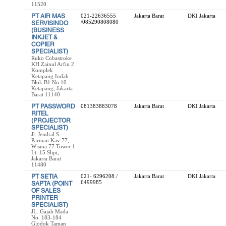
11520
PT AIR MAS
021-22636555
Jakarta Barat
DKI Jakarta
/085290808080
SERVISINDO
(BUSINESS
INKJET &
COPIER
SPECIALIST)
Ruko Cobastroke
KH Zainul Arfin 2
Komplek
Ketapang Indah
Blok B1 No.10
Ketapang, Jakarta
Barat 11140
PT PASSWORD
081383883078
Jakarta Barat
DKI Jakarta
RITEL
(PROJECTOR
SPECIALIST)
Jl. Jendral S.
Parman Kav 77,
Wisma 77 Tower 1
Lt. 15 Slipi,
Jakarta Barat
11480
PT SETIA
021- 6296208 /
Jakarta Barat
DKI Jakarta
6499985
SAPTA (POINT
OF SALES
PRINTER
SPECIALIST)
JL. Gajah Mada
No. 183-184
Glodok Taman