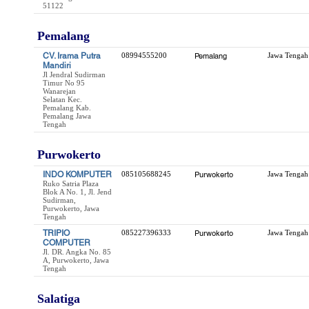
51122
Pemalang
CV. Irama Putra
08994555200
Pemalang
Jawa Tengah
Mandiri
Jl Jendral Sudirman
Timur No 95
Wanarejan
Selatan Kec.
Pemalang Kab.
Pemalang Jawa
Tengah
Purwokerto
INDO KOMPUTER
085105688245
Purwokerto
Jawa Tengah
Ruko Satria Plaza
Blok A No. 1, Jl. Jend
Sudirman,
Purwokerto, Jawa
Tengah
TRIPIO
085227396333
Purwokerto
Jawa Tengah
COMPUTER
Jl. DR. Angka No. 85
A, Purwokerto, Jawa
Tengah
Salatiga