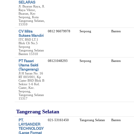
SELARAS
Jl. Buaran Raya, Jl.
Raya Viktor,
Buaran, Kec
Serpong, Kota
Tangerang Selatan,
15310
CV Mitra
0812 96079978
Serpong
Banten
Sukses Mandiri
ITC BSD LT.1
Blok C6 No.5
Serpong
Tangerang Selatan
Banten 15310
PT Faasri
08121048293
Serpong
Banten
Utama Sakti
(Tangerang)
Jl H Saran No. 16
RT 003/001, Kp
Ciater BSD Blok B
Sektor 1-6 Kel.
Ciater, Kec.
Serpong,
Tangerang Selatan
15317
Tangerang Selatan
PT.
021-53161450
Tangerang Selatan
Banten
LAYSANDER
TECHNOLOGY
(Large Format