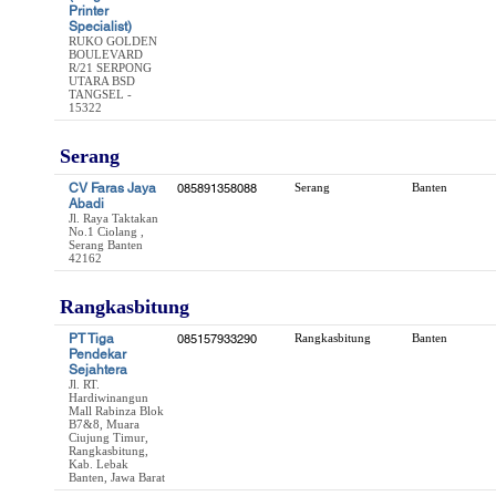
Printer
Specialist)
RUKO GOLDEN
BOULEVARD
R/21 SERPONG
UTARA BSD
TANGSEL -
15322
Serang
CV Faras Jaya
085891358088
Serang
Banten
Abadi
Jl. Raya Taktakan
No.1 Ciolang ,
Serang Banten
42162
Rangkasbitung
PT Tiga
085157933290
Rangkasbitung
Banten
Pendekar
Sejahtera
Jl. RT.
Hardiwinangun
Mall Rabinza Blok
B7&8, Muara
Ciujung Timur,
Rangkasbitung,
Kab. Lebak
Banten, Jawa Barat