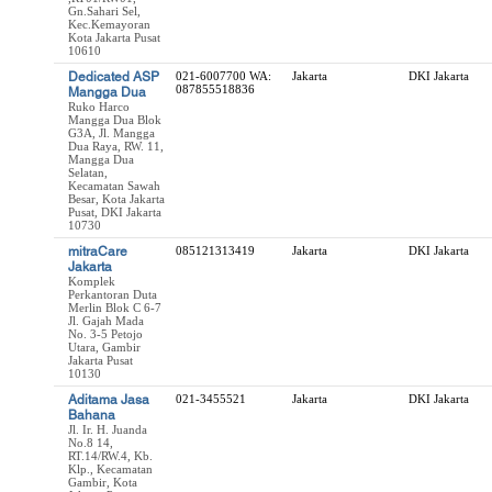
Gn.Sahari Sel,
Kec.Kemayoran
Kota Jakarta Pusat
10610
Dedicated ASP
021-6007700 WA:
Jakarta
DKI Jakarta
087855518836
Mangga Dua
Ruko Harco
Mangga Dua Blok
G3A, Jl. Mangga
Dua Raya, RW. 11,
Mangga Dua
Selatan,
Kecamatan Sawah
Besar, Kota Jakarta
Pusat, DKI Jakarta
10730
mitraCare
085121313419
Jakarta
DKI Jakarta
Jakarta
Komplek
Perkantoran Duta
Merlin Blok C 6-7
Jl. Gajah Mada
No. 3-5 Petojo
Utara, Gambir
Jakarta Pusat
10130
Aditama Jasa
021-3455521
Jakarta
DKI Jakarta
Bahana
Jl. Ir. H. Juanda
No.8 14,
RT.14/RW.4, Kb.
Klp., Kecamatan
Gambir, Kota