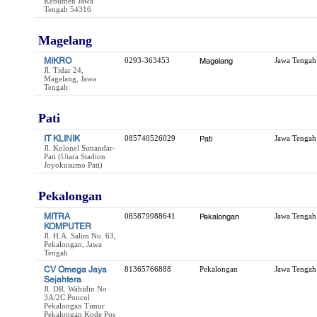
Kebumen Jawa
Tengah 54316
Magelang
MIKRO
0293-363453
Magelang
Jawa Tengah
Jl. Tidar 24,
Magelang, Jawa
Tengah
Pati
IT KLINIK
085740526029
Pati
Jawa Tengah
Jl. Kolonel Sunandar-
Pati (Utara Stadion
Joyokusumo Pati)
Pekalongan
MITRA
085879988641
Pekalongan
Jawa Tengah
KOMPUTER
Jl. H.A. Salim No. 63,
Pekalongan, Jawa
Tengah
CV Omega Jaya
81365766888
Pekalongan
Jawa Tengah
Sejahtera
Jl. DR. Wahidin No
3A/2C Poncol
Pekalongan Timur
Pekalongan Kode Pos