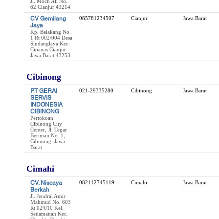
Jl. Moch Ali No.
62 Cianjur 43214
CV Gemilang
085781234507
Cianjur
Jawa Barat
Jaya
Kp. Balakang No.
1 Rt 002/004 Desa
Sindanglaya Kec.
Cipanas Cianjur
Jawa Barat 43253
Cibinong
PT GERAI
021-29335280
Cibinong
Jawa Barat
SERVIS
INDONESIA
CIBINONG
Pertokoan
Cibinong City
Center, Jl. Tegar
Beriman No. 1,
Cibinong, Jawa
Barat
Cimahi
CV. Niscaya
082112745119
Cimahi
Jawa Barat
Berkah
Jl. Jendral Amir
Mahmud No. 603
Rt 02/010 Kel.
Setiamanah Kec.