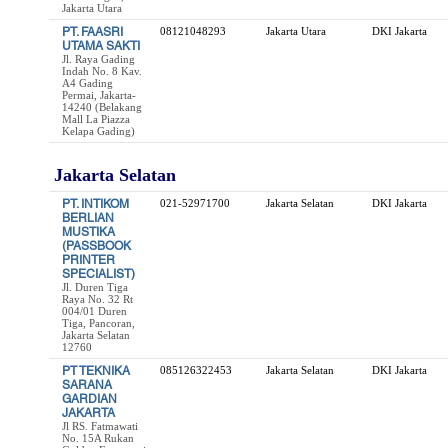
Jakarta Utara
PT. FAASRI
08121048293
Jakarta Utara
DKI Jakarta
UTAMA SAKTI
Jl. Raya Gading
Indah No. 8 Kav.
A4 Gading
Permai, Jakarta-
14240 (Belakang
Mall La Piazza
Kelapa Gading)
Jakarta Selatan
PT. INTIKOM
021-52971700
Jakarta Selatan
DKI Jakarta
BERLIAN
MUSTIKA
(PASSBOOK
PRINTER
SPECIALIST)
Jl. Duren Tiga
Raya No. 32 Rt
004/01 Duren
Tiga, Pancoran,
Jakarta Selatan
12760
PT TEKNIKA
085126322453
Jakarta Selatan
DKI Jakarta
SARANA
GARDIAN
JAKARTA
Jl RS. Fatmawati
No. 15A Rukan