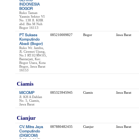
SERVIS
INDONESIA
BOGOR
Ruko Taman
Yasmin Sektor VI
No. 138 Jl. KHR
abd. Bin M Nuh
Bogor 16113
PT Sukses
085210009827
Bogor
Jawa Barat
Komputindo
Abadi (Bogor)
Ruko Wr. Jambu,
JL Ciremei Ujung,
No.1 RT.02/RW.05,
Bantarjati, Kec.
Bogor Utara, Kota
Bogor, Jawa Barat
16153
Ciamis
MICOMP
085323945945
Ciamis
Jawa Barat
Jl. KH A Dahlan
No. 5, Ciamis,
Jawa Barat
Cianjur
CV. Mitra Jaya
087880482435
Cianjur
Jawa Barat
Computindo
(DIGICOM)