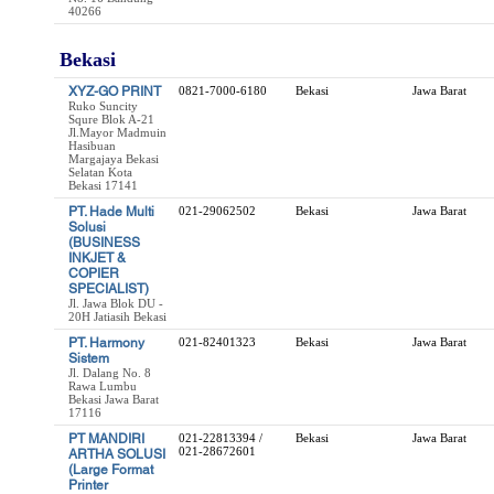
40266
Bekasi
XYZ-GO PRINT
0821-7000-6180
Bekasi
Jawa Barat
Ruko Suncity
Squre Blok A-21
Jl.Mayor Madmuin
Hasibuan
Margajaya Bekasi
Selatan Kota
Bekasi 17141
PT. Hade Multi
021-29062502
Bekasi
Jawa Barat
Solusi
(BUSINESS
INKJET &
COPIER
SPECIALIST)
Jl. Jawa Blok DU -
20H Jatiasih Bekasi
PT. Harmony
021-82401323
Bekasi
Jawa Barat
Sistem
Jl. Dalang No. 8
Rawa Lumbu
Bekasi Jawa Barat
17116
PT MANDIRI
021-22813394 /
Bekasi
Jawa Barat
021-28672601
ARTHA SOLUSI
(Large Format
Printer