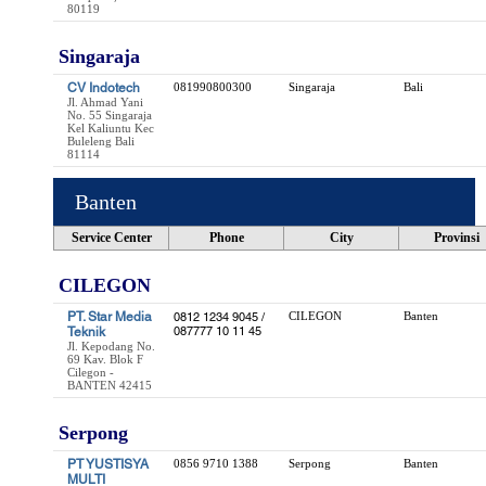
80119
Singaraja
CV Indotech
081990800300
Singaraja
Bali
Jl. Ahmad Yani
No. 55 Singaraja
Kel Kaliuntu Kec
Buleleng Bali
81114
Banten
Service Center
Phone
City
Provinsi
CILEGON
PT. Star Media
0812 1234 9045 /
CILEGON
Banten
087777 10 11 45
Teknik
Jl. Kepodang No.
69 Kav. Blok F
Cilegon -
BANTEN 42415
Serpong
PT YUSTISYA
0856 9710 1388
Serpong
Banten
MULTI