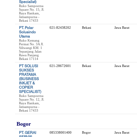
Specialist)
Ruko Sampoerna
Square No. 15, Jl.
Raya Hankam,
Jatisampurna -
Bekasi 17433
PT. Polar
021-82438202
Bekasi
Jawa Barat
Solusindo
Utama
Ruko Kemang
Permai No. 3A Jl.
Siliwangi KM. 1
Sepanjang Jalan
Rawa Panjang
Bekasi 17114
PT SOLUSI
021-28672601
Bekasi
Jawa Barat
SUKSES
PRATAMA
(BUSINESS
INKJET &
COPIER
SPECIALIST)
Ruko Sampoerna
Square No. 12, Jl.
Raya Hankam,
Jatisampurna -
Bekasi 17433
Bogor
PT. GERAI
085338001400
Bogor
Jawa Barat