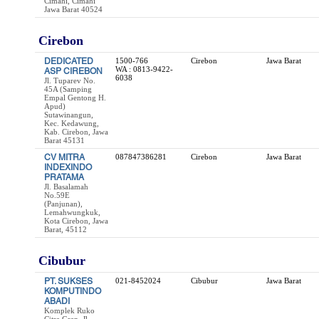
Cimahi, Cimahi
Jawa Barat 40524
Cirebon
DEDICATED
1500-766
Cirebon
Jawa Barat
WA : 0813-9422-
ASP CIREBON
6038
Jl. Tuparev No.
45A (Samping
Empal Gentong H.
Apud)
Sutawinangun,
Kec. Kedawung,
Kab. Cirebon, Jawa
Barat 45131
CV MITRA
087847386281
Cirebon
Jawa Barat
INDEXINDO
PRATAMA
Jl. Basalamah
No.59E
(Panjunan),
Lemahwungkuk,
Kota Cirebon, Jawa
Barat, 45112
Cibubur
PT. SUKSES
021-8452024
Cibubur
Jawa Barat
KOMPUTINDO
ABADI
Komplek Ruko