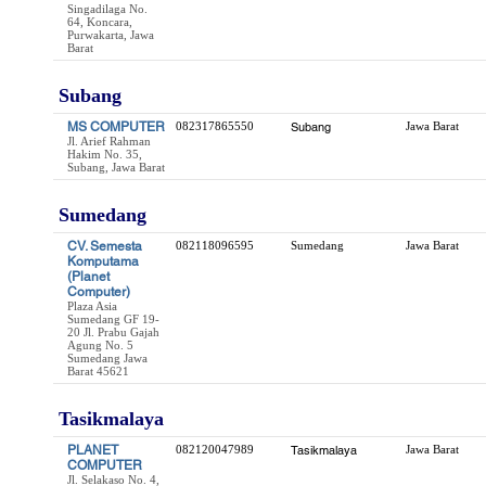
Singadilaga No.
64, Koncara,
Purwakarta, Jawa
Barat
Subang
MS COMPUTER
082317865550
Subang
Jawa Barat
Jl. Arief Rahman
Hakim No. 35,
Subang, Jawa Barat
Sumedang
CV. Semesta
082118096595
Sumedang
Jawa Barat
Komputama
(Planet
Computer)
Plaza Asia
Sumedang GF 19-
20 Jl. Prabu Gajah
Agung No. 5
Sumedang Jawa
Barat 45621
Tasikmalaya
PLANET
082120047989
Tasikmalaya
Jawa Barat
COMPUTER
Jl. Selakaso No. 4,