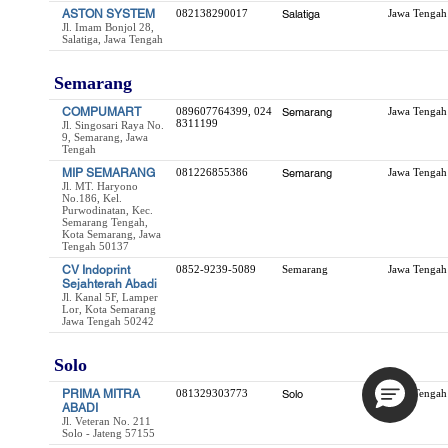
ASTON SYSTEM
082138290017
Salatiga
Jawa Tengah
Jl. Imam Bonjol 28,
Salatiga, Jawa Tengah
Semarang
COMPUMART
089607764399, 024
Semarang
Jawa Tengah
8311199
Jl. Singosari Raya No.
9, Semarang, Jawa
Tengah
MIP SEMARANG
081226855386
Semarang
Jawa Tengah
Jl. MT. Haryono
No.186, Kel.
Purwodinatan, Kec.
Semarang Tengah,
Kota Semarang, Jawa
Tengah 50137
CV Indoprint
0852-9239-5089
Semarang
Jawa Tengah
Sejahterah Abadi
Jl. Kanal 5F, Lamper
Lor, Kota Semarang
Jawa Tengah 50242
Solo
PRIMA MITRA
081329303773
Solo
Jawa Tengah
ABADI
Jl. Veteran No. 211
Solo - Jateng 57155