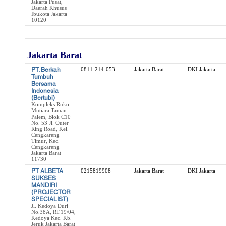
Jakarta Pusat,
Daerah Khusus
Ibukota Jakarta
10120
Jakarta Barat
PT. Berkah
0811-214-053
Jakarta Barat
DKI Jakarta
Tumbuh
Bersama
Indonesia
(Bertubi)
Kompleks Ruko
Mutiara Taman
Palem, Blok C10
No. 53 Jl. Outer
Ring Road, Kel.
Cengkareng
Timur, Kec.
Cengkareng
Jakarta Barat
11730
PT ALBETA
0215819908
Jakarta Barat
DKI Jakarta
SUKSES
MANDIRI
(PROJECTOR
SPECIALIST)
Jl. Kedoya Duri
No.38A, RT.19/04,
Kedoya Kec. Kb.
Jeruk Jakarta Barat