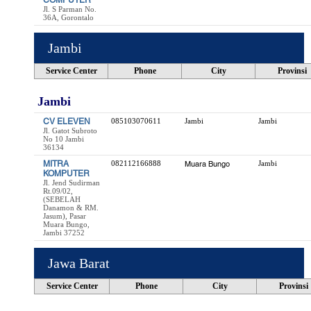
COMPUTER
Jl. S Parman No.
36A, Gorontalo
Jambi
Service Center
Phone
City
Provinsi
Jambi
CV ELEVEN
085103070611
Jambi
Jambi
Jl. Gatot Subroto
No 10 Jambi
36134
MITRA
082112166888
Muara Bungo
Jambi
KOMPUTER
Jl. Jend Sudirman
Rt.09/02,
(SEBELAH
Danamon & RM.
Jasum), Pasar
Muara Bungo,
Jambi 37252
Jawa Barat
Service Center
Phone
City
Provinsi