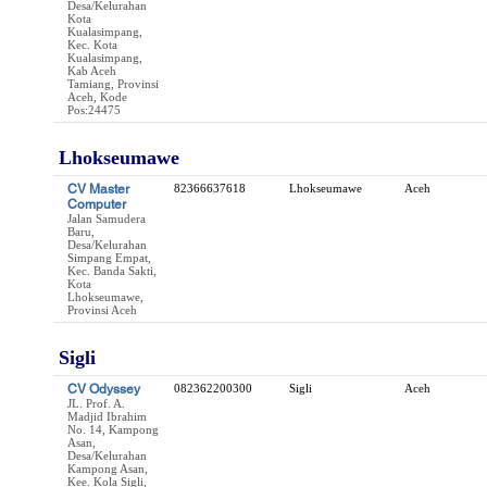
Desa/Kelurahan
Kota
Kualasimpang,
Kec. Kota
Kualasimpang,
Kab Aceh
Tamiang, Provinsi
Aceh, Kode
Pos:24475
Lhokseumawe
CV Master
82366637618
Lhokseumawe
Aceh
Computer
Jalan Samudera
Baru,
Desa/Kelurahan
Simpang Empat,
Kec. Banda Sakti,
Kota
Lhokseumawe,
Provinsi Aceh
Sigli
CV Odyssey
082362200300
Sigli
Aceh
JL. Prof. A.
Madjid Ibrahim
No. 14, Kampong
Asan,
Desa/Kelurahan
Kampong Asan,
Kee. Kola Sigli,