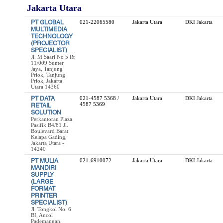
Jakarta Utara
PT GLOBAL
021-22065580
Jakarta Utara
DKI Jakarta
MULTIMEDIA
TECHNOLOGY
(PROJECTOR
SPECIALIST)
Jl. M Saari No 5 Rt
11/009 Sunter
Jaya, Tanjung
Priok, Tanjung
Priok, Jakarta
Utara 14360
PT DATA
021-4587 5368 /
Jakarta Utara
DKI Jakarta
4587 5369
RETAIL
SOLUTION
Perkantoran Plaza
Pasifik B4/81 Jl.
Boulevard Barat
Kelapa Gading,
Jakarta Utara -
14240
PT MULIA
021-6910072
Jakarta Utara
DKI Jakarta
MANDIRI
SUPPLY
(LARGE
FORMAT
PRINTER
SPECIALIST)
Jl. Tongkol No. 6
BI, Ancol
Pademangan,