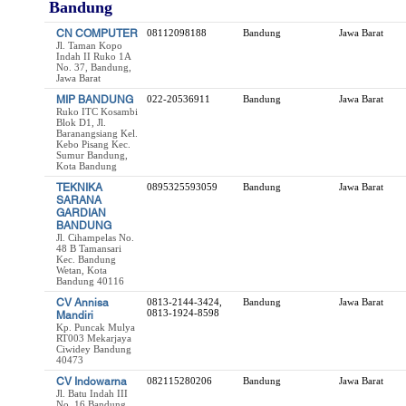
Bandung
CN COMPUTER
08112098188
Bandung
Jawa Barat
Jl. Taman Kopo
Indah II Ruko 1A
No. 37, Bandung,
Jawa Barat
MIP BANDUNG
022-20536911
Bandung
Jawa Barat
Ruko ITC Kosambi
Blok D1, Jl.
Baranangsiang Kel.
Kebo Pisang Kec.
Sumur Bandung,
Kota Bandung
TEKNIKA
0895325593059
Bandung
Jawa Barat
SARANA
GARDIAN
BANDUNG
Jl. Cihampelas No.
48 B Tamansari
Kec. Bandung
Wetan, Kota
Bandung 40116
CV Annisa
0813-2144-3424,
Bandung
Jawa Barat
0813-1924-8598
Mandiri
Kp. Puncak Mulya
RT003 Mekarjaya
Ciwidey Bandung
40473
CV Indowarna
082115280206
Bandung
Jawa Barat
Jl. Batu Indah III
No. 16 Bandung