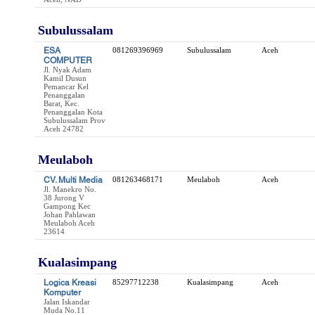
Subulussalam
ESA
081269396969
Subulussalam
Aceh
COMPUTER
Jl. Nyak Adam
Kamil Dusun
Pemancar Kel
Penanggalan
Barat, Kec.
Penanggalan Kota
Subulussalam Prov
Aceh 24782
Meulaboh
CV. Multi Media
081263468171
Meulaboh
Aceh
Jl. Manekro No.
38 Jurong V
Gampong Kec
Johan Pahlawan
Meulaboh Aceh
23614
Kualasimpang
Logica Kreasi
85297712238
Kualasimpang
Aceh
Komputer
Jalan Iskandar
Muda No.11