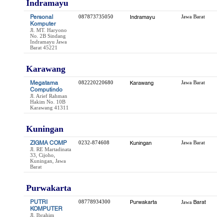
Indramayu
Personal
087873735050
Indramayu
Jawa Barat
Komputer
Jl. MT. Haryono
No. 2B Sindang
Indramayu Jawa
Barat 45221
Karawang
Megatama
082220220680
Karawang
Jawa Barat
Computindo
Jl. Arief Rahman
Hakim No. 10B
Karawang 41311
Kuningan
ZIGMA COMP
0232-874608
Kuningan
Jawa Barat
Jl. RE Martadinata
33, Cijoho,
Kuningan, Jawa
Barat
Purwakarta
PUTRI
08778934300
Purwakarta
Barat
Jawa
KOMPUTER
Jl. Ibrahim