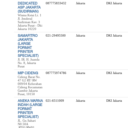
DEDICATED
087775833432
Jakarta
DKI Jakarta
ASP JAKARTA
(SUDIRMAN)
Wisma Keiai Lt. 1
Jl. Jenderal
Sudirman Kav. 3
Jakarta Pusat - Dki
Jakarta 10220
SAMAFITRO
021-29495500
Jakarta
DKI Jakarta
JAKARTA
(LARGE
FORMAT
PRINTER
SPECIALIST)
Jl. IR. H. Juanda
No. 8, Jakarta
Pusat
MIP CIDENG
087775974786
Jakarta
DKI Jakarta
Cideng Barat No.
47 G2 RT/ RW
009/04 Kelurahan
Cideng Kecamatan
Gambir Jakarta
Pusat, 10150
ANEKA WARNA
021-6511009
Jakarta
DKI Jakarta
INDAH (LARGE
FORMAT
PRINTER
SPECIALIST)
JL. Gn.Sahari
N0.50A
,RT01/RW01,