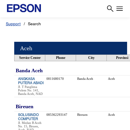
Support
Search
Aceh
Service Center
Phone
City
Provinsi
Banda Aceh
ANGKASA
0811680170
Banda Aceh
Aceh
PUTERA ABADI
Jl. T Panglima
Polem No. 141,
Banda Aceh, NAD
Bireuen
SOLUSINDO
085362293147
Bireuen
Aceh
COMPUTER
Jl. Medan B Aceh
No. 15, Biruen,
Aceh, NAD