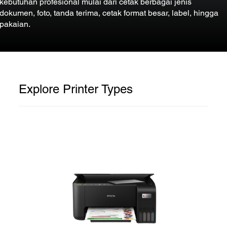
kebutuhan profesional mulai dari cetak berbagai jenis
dokumen, foto, tanda terima, cetak format besar, label, hingga
pakaian.
Explore Printer Types