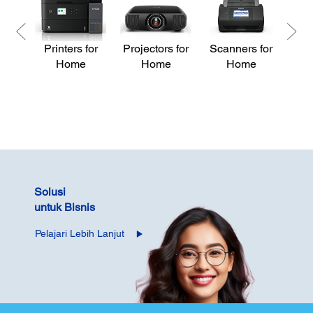
Printers for
Projectors for
Scanners for
Pri
Home
Home
Home
Solusi
untuk Bisnis
Pelajari Lebih Lanjut