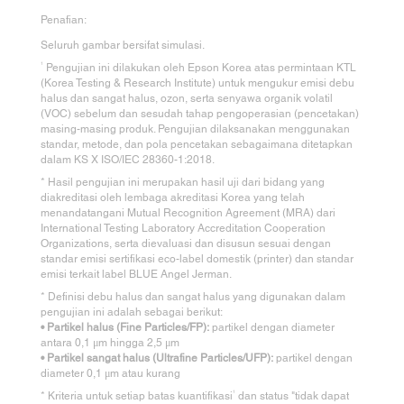
Penafian:
Seluruh gambar bersifat simulasi.
1
Pengujian ini dilakukan oleh Epson Korea atas permintaan KTL
(Korea Testing & Research Institute) untuk mengukur emisi debu
halus dan sangat halus, ozon, serta senyawa organik volatil
(VOC) sebelum dan sesudah tahap pengoperasian (pencetakan)
masing-masing produk. Pengujian dilaksanakan menggunakan
standar, metode, dan pola pencetakan sebagaimana ditetapkan
dalam KS X ISO/IEC 28360-1:2018.
* Hasil pengujian ini merupakan hasil uji dari bidang yang
diakreditasi oleh lembaga akreditasi Korea yang telah
menandatangani Mutual Recognition Agreement (MRA) dari
International Testing Laboratory Accreditation Cooperation
Organizations, serta dievaluasi dan disusun sesuai dengan
standar emisi sertifikasi eco-label domestik (printer) dan standar
emisi terkait label BLUE Angel Jerman.
* Definisi debu halus dan sangat halus yang digunakan dalam
pengujian ini adalah sebagai berikut:
• Partikel halus (Fine Particles/FP):
partikel dengan diameter
antara 0,1 μm hingga 2,5 μm
• Partikel sangat halus (Ultrafine Particles/UFP):
partikel dengan
diameter 0,1 μm atau kurang
1
* Kriteria untuk setiap batas kuantifikasi
dan status "tidak dapat