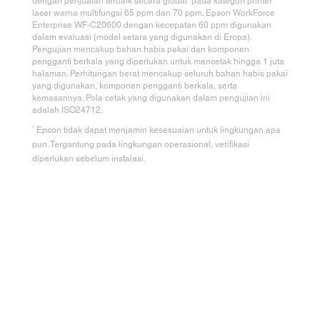
dengan penjualan terbaik secara global
pada kategori printer
laser warna multifungsi 65 ppm dan 70 ppm. Epson WorkForce
Enterprise WF-C20600 dengan kecepatan 60 ppm digunakan
dalam evaluasi (model setara yang digunakan di Eropa).
Pengujian mencakup bahan habis pakai dan komponen
pengganti berkala yang diperlukan untuk mencetak hingga 1 juta
halaman. Perhitungan berat mencakup seluruh bahan habis pakai
yang digunakan, komponen pengganti berkala, serta
kemasannya. Pola cetak yang digunakan dalam pengujian ini
adalah ISO24712.
4
Epson tidak dapat menjamin kesesuaian untuk lingkungan apa
pun. Tergantung pada lingkungan operasional, verifikasi
diperlukan sebelum instalasi.