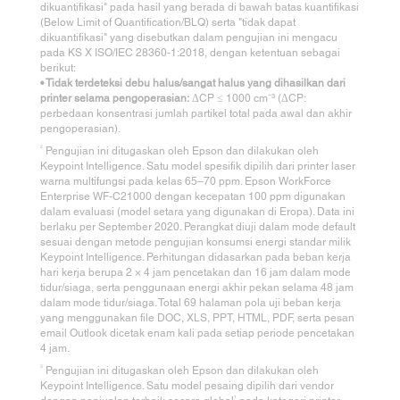
dikuantifikasi" pada hasil yang berada di bawah batas kuantifikasi
(Below Limit of Quantification/BLQ) serta "tidak dapat
dikuantifikasi" yang disebutkan dalam pengujian ini mengacu
pada KS X ISO/IEC 28360-1:2018, dengan ketentuan sebagai
berikut:
• Tidak terdeteksi debu halus/sangat halus yang dihasilkan dari
printer selama pengoperasian:
ΔCP ≤ 1000 cm⁻³ (ΔCP:
perbedaan konsentrasi jumlah partikel total pada awal dan akhir
pengoperasian).
2
Pengujian ini ditugaskan oleh Epson dan dilakukan oleh
Keypoint Intelligence. Satu model spesifik dipilih dari printer laser
warna multifungsi pada kelas 65–70 ppm. Epson WorkForce
Enterprise WF-C21000 dengan kecepatan 100 ppm digunakan
dalam evaluasi (model setara yang digunakan di Eropa). Data ini
berlaku per September 2020. Perangkat diuji dalam mode default
sesuai dengan metode pengujian konsumsi energi standar milik
Keypoint Intelligence. Perhitungan didasarkan pada beban kerja
hari kerja berupa 2 × 4 jam pencetakan dan 16 jam dalam mode
tidur/siaga, serta penggunaan energi akhir pekan selama 48 jam
dalam mode tidur/siaga. Total 69 halaman pola uji beban kerja
yang menggunakan file DOC, XLS, PPT, HTML, PDF, serta pesan
email Outlook dicetak enam kali pada setiap periode pencetakan
4 jam.
3
Pengujian ini ditugaskan oleh Epson dan dilakukan oleh
Keypoint Intelligence. Satu model pesaing dipilih dari vendor
1