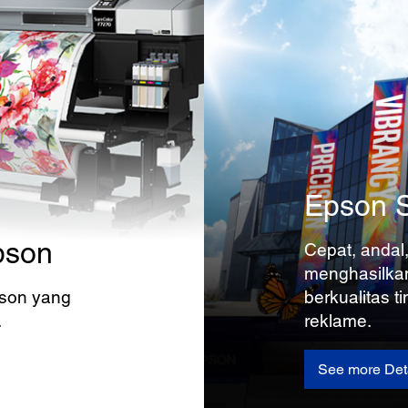
Epson S
Epson
Cepat, andal,
menghasilka
pson yang
berkualitas t
.
reklame.
See more Det