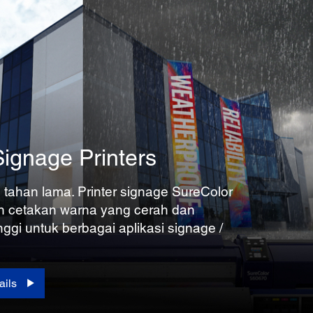
ignage Printers
 tahan lama. Printer signage SureColor
n cetakan warna yang cerah dan
inggi untuk berbagai aplikasi signage /
ails