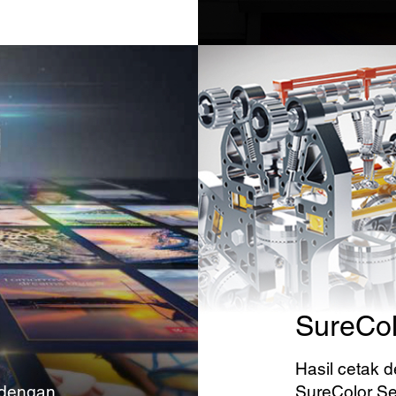
SureCol
Hasil cetak 
 dengan
SureColor Se