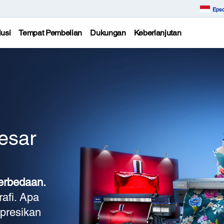
Epso
usi
Tempat Pembelian
Dukungan
Keberlanjutan
esar
erbedaan.
rafi. Apa
presikan