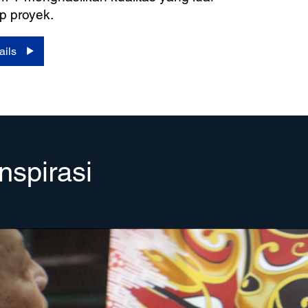
ap proyek.
ails
nspirasi