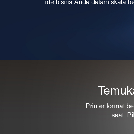
ide bisnis Anda dalam skala be
Temuka
Printer format b
saat. P