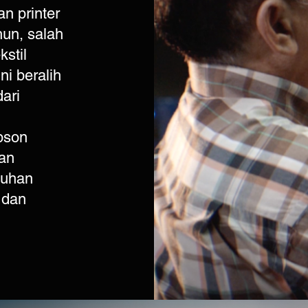
n printer
hun, salah
stil
ni beralih
ari
h
pson
an
tuhan
 dan