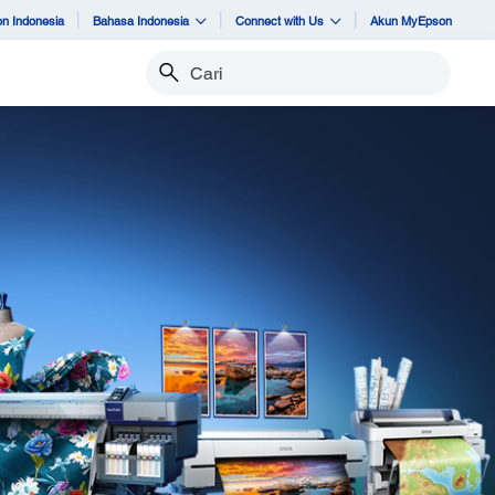
n Indonesia
Bahasa Indonesia
Connect with Us
Akun MyEpson
Cari