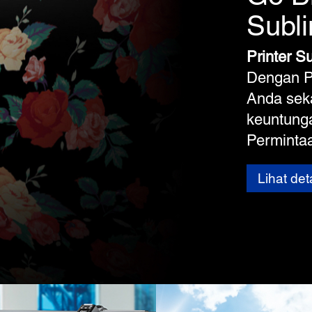
Subl
Printer S
Dengan Pri
Anda sek
keuntunga
Perminta
Lihat de