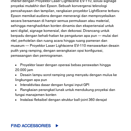
imersif dengan Proyektor Laser Lightscene EV-110, solusi signage
proyeksi mutakhir dari Epson. Sebuah konvergensi teknologi
pencahayaan dan tampilan, rangkaian proyektor LightScene terbaru
Epson memikat audiens dengan menerangi dan memproyeksikan
secara bersamaan di hampir semua permukaan atau material,
sehingga menghadirkan konten dinamis dan eksperiensial untuk
seni digital, signage komersial, dan dekorasi. Dirancang untuk
berpadu dengan kehati-hatian ke pengaturan apa pun — mulai dari
ritel, perhotelan dan ruang acara hingga ruang pameran dan
museum — Proyektor Laser Lightscene EV-110 menawarkan desain
putih yang ramping, dengan serangkaian opsi konfigurasi,
pemasangan dan pemrograman.
Proyektor laser dengan operasi bebas perawatan hingga
20.000 jam
Desain lampu sorot ramping yang menyatu dengan mulus ke
lingkungan apa pun
Interaktivitas dasar dengan fungsi input GPI
Rangkaian perangkat lunak untuk mendukung proyeksi dan
fungsi manajemen konten
Instalasi fleksibel dengan struktur ball-joint 360 derajat
FIND ACCESSORIES