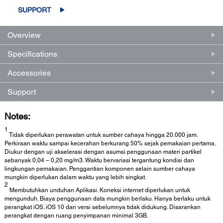
SUPPORT
Overview
Specifications
Accessories
Support
Notes:
1
Tidak diperlukan perawatan untuk sumber cahaya hingga 20.000 jam.
Perkiraan waktu sampai kecerahan berkurang 50% sejak pemakaian pertama.
Diukur dengan uji akselerasi dengan asumsi penggunaan materi partikel
sebanyak 0,04 – 0,20 mg/m3. Waktu bervariasi tergantung kondisi dan
lingkungan pemakaian. Penggantian komponen selain sumber cahaya
mungkin diperlukan dalam waktu yang lebih singkat.
2
Membutuhkan unduhan Aplikasi. Koneksi internet diperlukan untuk
mengunduh. Biaya penggunaan data mungkin berlaku. Hanya berlaku untuk
perangkat iOS. iOS 10 dan versi sebelumnya tidak didukung. Disarankan
perangkat dengan ruang penyimpanan minimal 3GB.