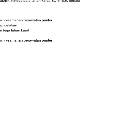
, akrilik, hingga baja tahan karat, SC-V1030 secara
min keamanan perawatan printer
iap cetakan
n baja tahan karat
min keamanan perawatan printer