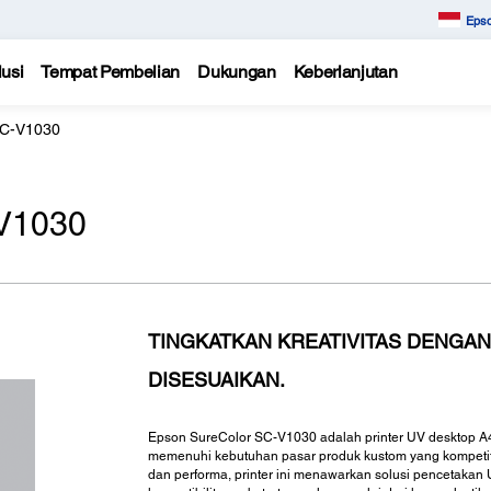
Epso
usi
Tempat Pembelian
Dukungan
Keberlanjutan
SC-V1030
V1030
TINGKATKAN KREATIVITAS DENGAN
DISESUAIKAN.
Epson SureColor SC-V1030 adalah printer UV desktop A4
memenuhi kebutuhan pasar produk kustom yang kompetitif
dan performa, printer ini menawarkan solusi pencetakan