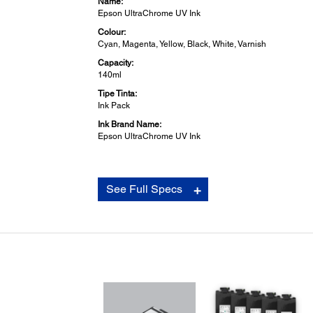
Name:
Epson UltraChrome UV Ink
Colour:
Cyan, Magenta, Yellow, Black, White, Varnish
Capacity:
140ml
Tipe Tinta:
Ink Pack
Ink Brand Name:
Epson UltraChrome UV Ink
Pencetakan:
See Full Specs
Teknologi Cetak:
MicroPiezo Inkjet Technology
Variable-Sized Droplet Technology
Konfigurasi Nozzle:
1,440 nozzles (180 nozzles x 8 lines x 1 head)
CMYK: 180 nozzles for each colour
Vr/Wh: 180 nozzles x 2 lines
Resolusi Maksimum:
1,440 x 1,440 dpi