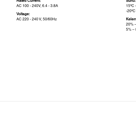
Rated Current:
Suhu:
AC 100 - 240V, 6.4 - 3.8A
15ºC 
-20ºC
Voltage:
AC 220 - 240 V, 50/60Hz
Kele
20% –
5% – 
Detil Printer:
Pen
Bahasa Printer:
Maxim
ESC/P raster
212 x
Maxim
210 x
Maxim
70 m
Maxim
3 kg