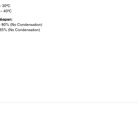
– 30ºC
 – 40ºC
mbapan:
 80% (No Condensation)
85% (No Condensation)
anganan Kertas:
um Printing Area:
 299 mm
um Media Size:
 297 mm
um Media Thickness:
m
um Media Weight: