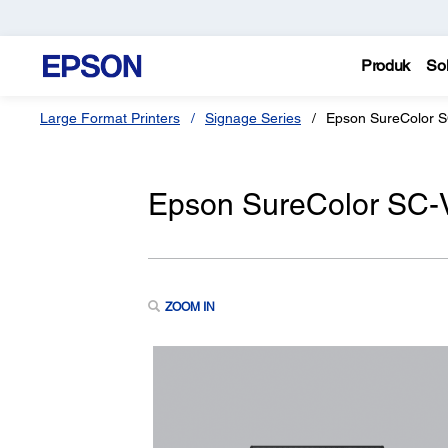
Produk
Sol
Large Format Printers
Signage Series
Epson SureColor 
Epson SureColor SC-
ZOOM IN