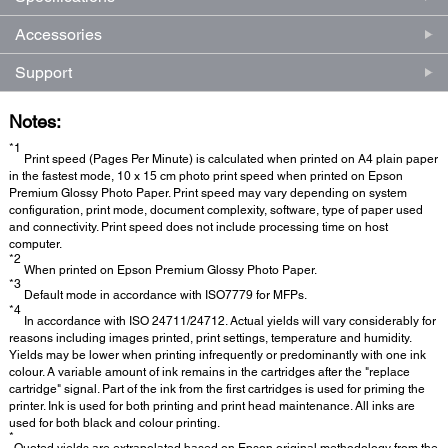
Accessories
Support
Notes:
*1
Print speed (Pages Per Minute) is calculated when printed on A4 plain paper
in the fastest mode, 10 x 15 cm photo print speed when printed on Epson
Premium Glossy Photo Paper. Print speed may vary depending on system
configuration, print mode, document complexity, software, type of paper used
and connectivity. Print speed does not include processing time on host
computer.
*2
When printed on Epson Premium Glossy Photo Paper.
*3
Default mode in accordance with ISO7779 for MFPs.
*4
In accordance with ISO 24711/24712. Actual yields will vary considerably for
reasons including images printed, print settings, temperature and humidity.
Yields may be lower when printing infrequently or predominantly with one ink
colour. A variable amount of ink remains in the cartridges after the "replace
cartridge" signal. Part of the ink from the first cartridges is used for priming the
printer. Ink is used for both printing and print head maintenance. All inks are
used for both black and colour printing.
*