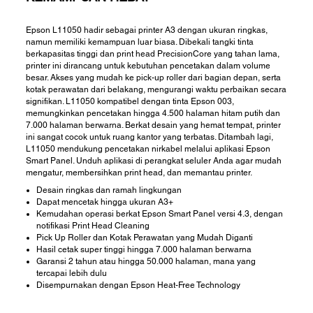
Epson L11050 hadir sebagai printer A3 dengan ukuran ringkas,
namun memiliki kemampuan luar biasa. Dibekali tangki tinta
berkapasitas tinggi dan print head PrecisionCore yang tahan lama,
printer ini dirancang untuk kebutuhan pencetakan dalam volume
besar. Akses yang mudah ke pick-up roller dari bagian depan, serta
kotak perawatan dari belakang, mengurangi waktu perbaikan secara
signifikan. L11050 kompatibel dengan tinta Epson 003,
memungkinkan pencetakan hingga 4.500 halaman hitam putih dan
7.000 halaman berwarna. Berkat desain yang hemat tempat, printer
ini sangat cocok untuk ruang kantor yang terbatas. Ditambah lagi,
L11050 mendukung pencetakan nirkabel melalui aplikasi Epson
Smart Panel. Unduh aplikasi di perangkat seluler Anda agar mudah
mengatur, membersihkan print head, dan memantau printer.
Desain ringkas dan ramah lingkungan
Dapat mencetak hingga ukuran A3+
Kemudahan operasi berkat Epson Smart Panel versi 4.3, dengan
notifikasi Print Head Cleaning
Pick Up Roller dan Kotak Perawatan yang Mudah Diganti
Hasil cetak super tinggi hingga 7.000 halaman berwarna
Garansi 2 tahun atau hingga 50.000 halaman, mana yang
tercapai lebih dulu
Disempurnakan dengan Epson Heat-Free Technology