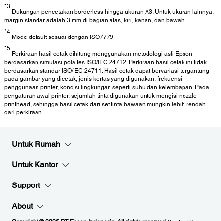
*3
Dukungan pencetakan borderless hingga ukuran A3. Untuk ukuran lainnya,
margin standar adalah 3 mm di bagian atas, kiri, kanan, dan bawah.
*4
Mode default sesuai dengan ISO7779
*5
Perkiraan hasil cetak dihitung menggunakan metodologi asli Epson
berdasarkan simulasi pola tes ISO/IEC 24712. Perkiraan hasil cetak ini tidak
berdasarkan standar ISO/IEC 24711. Hasil cetak dapat bervariasi tergantung
pada gambar yang dicetak, jenis kertas yang digunakan, frekuensi
penggunaan printer, kondisi lingkungan seperti suhu dan kelembapan. Pada
pengaturan awal printer, sejumlah tinta digunakan untuk mengisi nozzle
printhead, sehingga hasil cetak dari set tinta bawaan mungkin lebih rendah
dari perkiraan.
Untuk Rumah
Untuk Kantor
Support
About