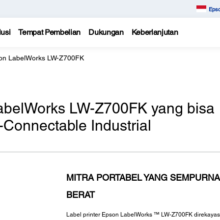
Epso
usi
Tempat Pembelian
Dukungan
Keberlanjutan
on LabelWorks LW-Z700FK
LabelWorks LW-Z700FK yang bisa
Connectable Industrial
MITRA PORTABEL YANG SEMPURNA
BERAT
Label printer Epson LabelWorks ™ LW-Z700FK direkayasa 