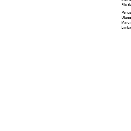
File 
Penga
Ulang
Margi
Limba
Mode Cetak:
Kon
Pencetakan Vertikal:
Antar
Ya
USB
Pencetakan Cermin:
Opera
Ya
Wind
Pencetakan Barcode:
Batera
Ya
Bater
Wire Wrap:
Adapt
Ya
Dibun
Cable Wrap:
Ya
Gaya Bendera (Dua Sisi):
Ya
Tab Dua Sisi: