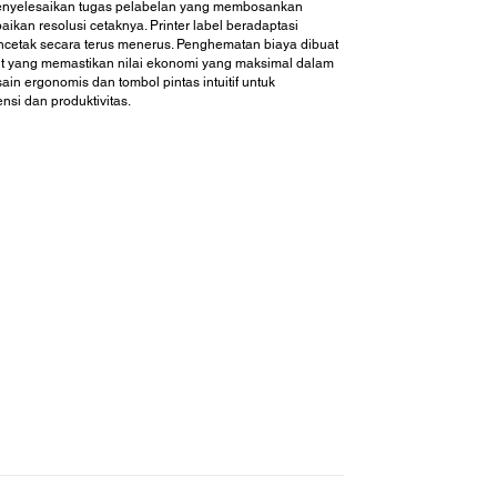
enyelesaikan tugas pelabelan yang membosankan
kan resolusi cetaknya. Printer label beradaptasi
ncetak secara terus menerus. Penghematan biaya dibuat
t yang memastikan nilai ekonomi yang maksimal dalam
n ergonomis dan tombol pintas intuitif untuk
si dan produktivitas.