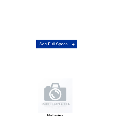
Font:
See Full Specs
Pengaturan Karakter:
Ukuran Font: 7
Batteries