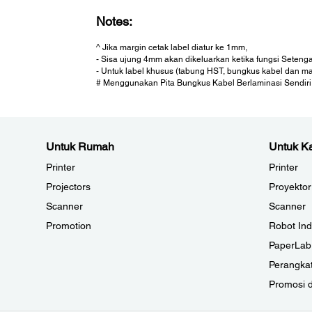
Notes:
^ Jika margin cetak label diatur ke 1mm,
- Sisa ujung 4mm akan dikeluarkan ketika fungsi Seteng
- Untuk label khusus (tabung HST, bungkus kabel dan mag
# Menggunakan Pita Bungkus Kabel Berlaminasi Sendiri
Untuk Rumah
Untuk Ka
Printer
Printer
Projectors
Proyektor
Scanner
Scanner
Promotion
Robot Ind
PaperLab
Perangkat
Promosi 