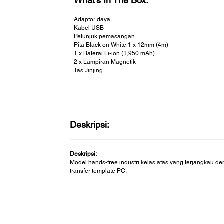
What's In The Box:
Adaptor daya
Kabel USB
Petunjuk pemasangan
Pita Black on White 1 x 12mm (4m)
1 x Baterai Li-ion (1,950 mAh)
2 x Lampiran Magnetik
Tas Jinjing
Deskripsi:
Deskripsi:
Model hands-free industri kelas atas yang terjangkau d
transfer template PC.