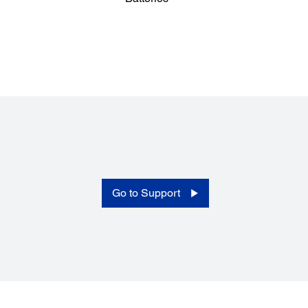
Overall Dimensions (D x W x H):
Overall Dimensions (D x W x H):
298 x 136 x 90mm
Go to Support