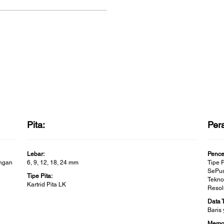
Pita:
Per
Lebar:
Pence
engan
6, 9, 12, 18, 24 mm
Tipe 
SePu
Tipe Pita:
Tekno
Kartrid Pita LK
Resolu
Data 
Baris
Memor