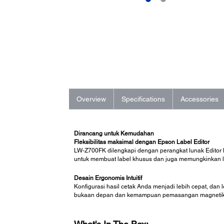
Overview
Specifications
Accessories
Dirancang untuk Kemudahan
Fleksibilitas maksimal dengan Epson Label Editor
LW-Z700FK dilengkapi dengan perangkat lunak Editor L
untuk membuat label khusus dan juga memungkinkan l
Desain Ergonomis Intuitif
Konfigurasi hasil cetak Anda menjadi lebih cepat, dan
bukaan depan dan kemampuan pemasangan magnetik