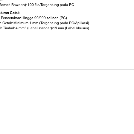
(Memori Bawaan): 100 file/Tergantung pada PC
turan Cetak:
 Pencetakan: Hingga 99/999 salinan (PC)
n Cetak: Minimum 1 mm (Tergantung pada PC/Aplikasi)
h Timbal: 4 mm^ (Label standar)/19 mm (Label khusus)
eksi PC:
muka:
ting System:
ows
i:
ai Li-ion (Dibundel)/6AA (Opsional)
or AC:
del