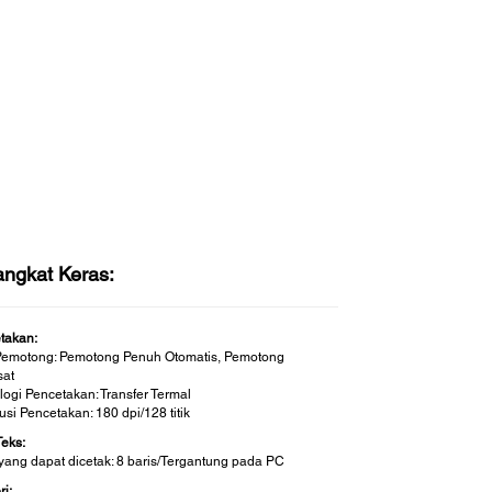
angkat Keras:
takan:
Pemotong: Pemotong Penuh Otomatis, Pemotong
sat
logi Pencetakan: Transfer Termal
si Pencetakan: 180 dpi/128 titik
Teks:
 yang dapat dicetak: 8 baris/Tergantung pada PC
i: