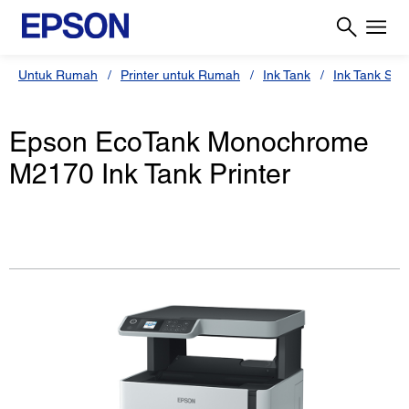
Untuk Rumah
Printer untuk Rumah
Ink Tank
Ink Tank Sys
Epson EcoTank Monochrome
M2170 Ink Tank Printer