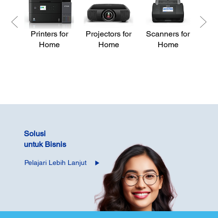
Printers for
Projectors for
Scanners for
Pri
Home
Home
Home
Solusi
untuk Bisnis
Pelajari Lebih Lanjut