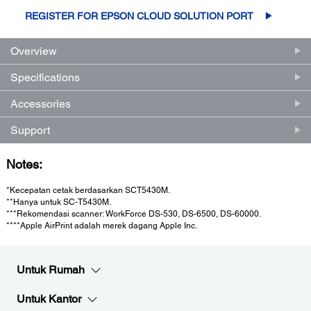
REGISTER FOR EPSON CLOUD SOLUTION PORT
Overview
Specifications
Accessories
Support
Notes:
*Kecepatan cetak berdasarkan SCT5430M.
**Hanya untuk SC-T5430M.
***Rekomendasi scanner: WorkForce DS-530, DS-6500, DS-60000.
****Apple AirPrint adalah merek dagang Apple Inc.
Untuk Rumah
Untuk Kantor