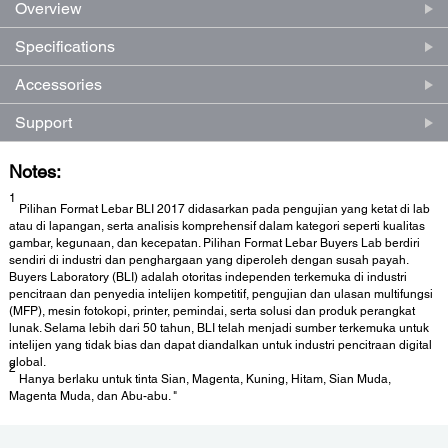
Overview
Specifications
Accessories
Support
Notes:
1
Pilihan Format Lebar BLI 2017 didasarkan pada pengujian yang ketat di lab
atau di lapangan, serta analisis komprehensif dalam kategori seperti kualitas
gambar, kegunaan, dan kecepatan. Pilihan Format Lebar Buyers Lab berdiri
sendiri di industri dan penghargaan yang diperoleh dengan susah payah.
Buyers Laboratory (BLI) adalah otoritas independen terkemuka di industri
pencitraan dan penyedia intelijen kompetitif, pengujian dan ulasan multifungsi
(MFP), mesin fotokopi, printer, pemindai, serta solusi dan produk perangkat
lunak. Selama lebih dari 50 tahun, BLI telah menjadi sumber terkemuka untuk
intelijen yang tidak bias dan dapat diandalkan untuk industri pencitraan digital
global.
2
Hanya berlaku untuk tinta Sian, Magenta, Kuning, Hitam, Sian Muda,
Magenta Muda, dan Abu-abu. "