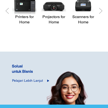
Printers for
Projectors for
Scanners for
Pri
Home
Home
Home
Solusi
untuk Bisnis
Pelajari Lebih Lanjut