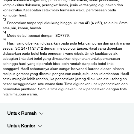
dapat bervariasi tergantung pada konfigurasi sistem, mode pencetakan,
kompleksitas dokumen, perangkat lunak, jenis kertas yang digunakan dan
konektivitas. Kecepatan cetak tidak termasuk waktu pemrosesan pada
komputer host.
*3
Pencetakan tanpa tepi didukung hingga ukuran 4R (4 x 6”), selain itu 3mm
atas, kiri, kanan, bawah.
*4
Mode default sesuai dengan ISO7779.
*5
Hasil yang diberikan didasarkan pada pola teks campuran dan grafik warna
sesuai ISO 24711/24712 dengan metodologi Epson. Hasil yang diberikan
didasarkan pada botol tinta pengganti yang dibeli. Untuk kualitas cetak,
sebagian tinta dari botol yang dimasukkan digunakan untuk pemanasan
sehingga hasil yang diperoleh bisa lebih rendah daripada botol tinta
pengganti. Hasil sebenarnya akan sangat bervariasi karena alasan-alasan
meliputi gambar yang dicetak, pengaturan cetak, suhu dan kelembaban. Hasil
cetak mungkin lebih rendah jika pencetakan jarang dilakukan atau sebagian
besar menggunakan satu warna tinta. Tinta digunakan untuk pencetakan dan
perawatan printhead. Semua tinta digunakan untuk pencetakan dengan tinta
hitam maupun warna.
Untuk Rumah
Untuk Kantor