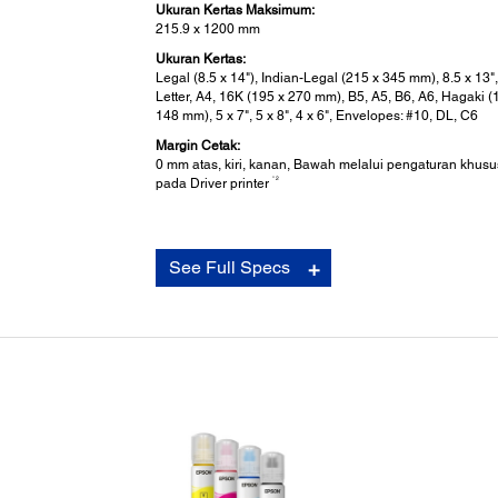
Ukuran Kertas Maksimum:
215.9 x 1200 mm
Ukuran Kertas:
Legal (8.5 x 14"), Indian-Legal (215 x 345 mm), 8.5 x 13"
Letter, A4, 16K (195 x 270 mm), B5, A5, B6, A6, Hagaki (
148 mm), 5 x 7", 5 x 8", 4 x 6", Envelopes: #10, DL, C6
Margin Cetak:
0 mm atas, kiri, kanan, Bawah melalui pengaturan khusu
* 2
pada Driver printer
Sistem Operasi dan Aplikasi yang
Didukung:
See Full Specs
Kompatibilitas Sistem Operasi:
Windows XP / XP Professional / Vista / 7 / 8 / 8.1 / 10
Windows Server 2003 / 2008 / 2012 / 2016 / 2019
Only printing functions are supported for Windows Serve
Mac OS X 10.6.8 or later