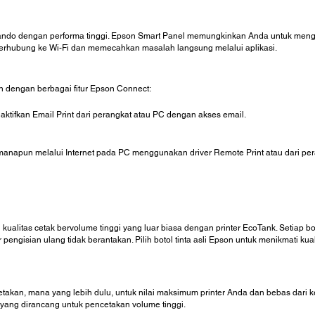
do dengan performa tinggi. Epson Smart Panel memungkinkan Anda untuk mengontr
erhubung ke Wi-Fi dan memecahkan masalah langsung melalui aplikasi.
 dengan berbagai fitur Epson Connect:
ktifkan Email Print dari perangkat atau PC dengan akses email.
anapun melalui Internet pada PC menggunakan driver Remote Print atau dari perang
 kualitas cetak bervolume tinggi yang luar biasa dengan printer EcoTank. Setiap b
pengisian ulang tidak berantakan. Pilih botol tinta asli Epson untuk menikmati ku
etakan, mana yang lebih dulu, untuk nilai maksimum printer Anda dan bebas dari
 yang dirancang untuk pencetakan volume tinggi.