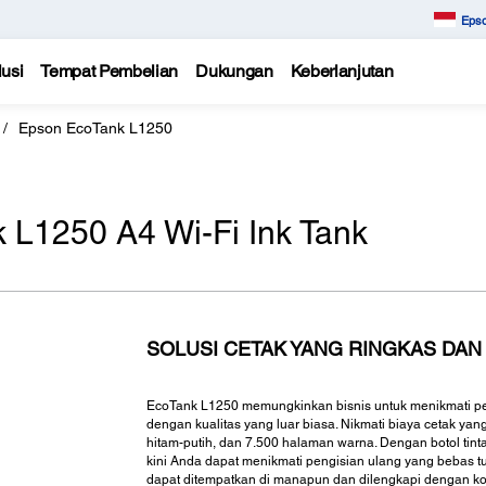
Epso
usi
Tempat Pembelian
Dukungan
Keberlanjutan
Epson EcoTank L1250
 L1250 A4 Wi-Fi Ink Tank
SOLUSI CETAK YANG RINGKAS DA
EcoTank L1250 memungkinkan bisnis untuk menikmati per
dengan kualitas yang luar biasa. Nikmati biaya cetak ya
hitam-putih, dan 7.500 halaman warna. Dengan botol tinta
kini Anda dapat menikmati pengisian ulang yang bebas t
dapat ditempatkan di manapun dan dilengkapi dengan kon