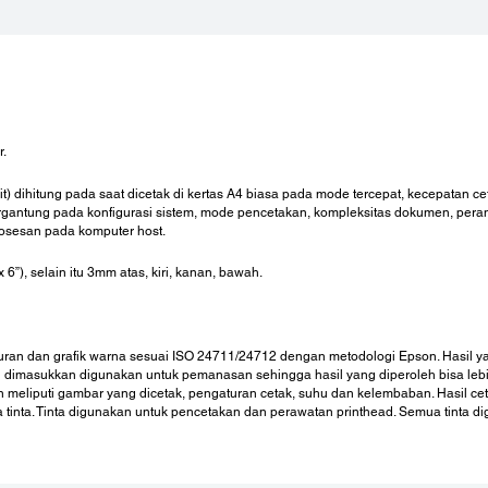
Tidak
Dimensi Dan Berat:
Bah
Dimensi Keseluruhan (L x D x T):
Botol 
.
375 x 347 x 169 mm
4.50
Berat:
Tinta
 dihitung pada saat dicetak di kertas A4 biasa pada mode tercepat, kecepatan ce
m:
2.7 kg
7.500
ergantung pada konfigurasi sistem, mode pencetakan, kompleksitas dokumen, peran
Botol
rosesan pada komputer host.
7.500
”), selain itu 3mm atas, kiri, kanan, bawah.
Botol 
7.500
ran dan grafik warna sesuai ISO 24711/24712 dengan metodologi Epson. Hasil yan
yang dimasukkan digunakan untuk pemanasan sehingga hasil yang diperoleh bisa lebi
 meliputi gambar yang dicetak, pengaturan cetak, suhu dan kelembaban. Hasil cet
tinta. Tinta digunakan untuk pencetakan dan perawatan printhead. Semua tinta 