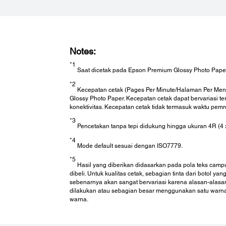
Tingkat Kebisingan:
Notes:
Pencetakan PC / Default Kertas Polos:
*1
*3
Level Tekanan Suara (Hitam/warna): 53 dB(A)/51 dB(A)
Saat dicetak pada Epson Premium Glossy Photo Paper
*3
LeVel Kekuatan Suara (Hitam/warna): 6,6 B(A)/6,3 B(A)
*2
Kecepatan cetak (Pages Per Minute/Halaman Per Menit)
Pencetakan PC / Foto Terbaik Kertas Foto Glossy Premiu
Glossy Photo Paper. Kecepatan cetak dapat bervariasi t
Level Tekanan Suara (Hitam/warna): 40 dB(A)
konektivitas. Kecepatan cetak tidak termasuk waktu pem
LeVel Kekuatan Suara (Hitam/warna): 5,3 B(A)
*3
*4
Pencetakan PC / Default Kertas Polos
:
Pencetakan tanpa tepi didukung hingga ukuran 4R (4 x 6
Level Tekanan Suara (Hitam/warna): 53 dB(A)/51 dB(A)
*4
Mode default sesuai dengan ISO7779.
*5
Antarmuka:
Hasil yang diberikan didasarkan pada pola teks campu
dibeli. Untuk kualitas cetak, sebagian tinta dari botol 
sebenarnya akan sangat bervariasi karena alasan-alasan
dilakukan atau sebagian besar menggunakan satu warna 
USB:
warna.
USB 2.0
Jaringan:
Wi-Fi , Wi-Fi Direct