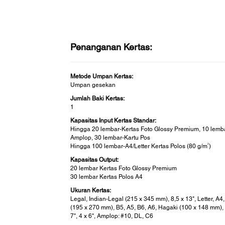
Penanganan Kertas:
Metode Umpan Kertas:
Umpan gesekan
Jumlah Baki Kertas:
1
Kapasitas Input Kertas Standar:
Hingga 20 lembar-Kertas Foto Glossy Premium, 10 lemb
Amplop, 30 lembar-Kartu Pos
2
Hingga 100 lembar-A4/Letter Kertas Polos (80 g/m
)
Kapasitas Output:
20 lembar Kertas Foto Glossy Premium
30 lembar Kertas Polos A4
Ukuran Kertas:
Legal, Indian-Legal (215 x 345 mm), 8,5 x 13", Letter, A4
(195 x 270 mm), B5, A5, B6, A6, Hagaki (100 x 148 mm), 
7", 4 x 6", Amplop: #10, DL, C6