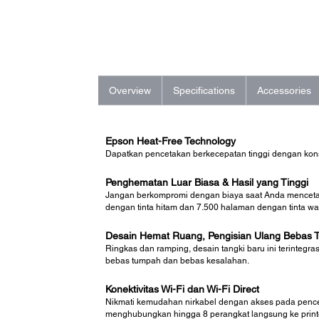
Overview
Specifications
Accessories
Epson Heat-Free Technology
Dapatkan pencetakan berkecepatan tinggi dengan kon
Penghematan Luar Biasa & Hasil yang Tinggi
Jangan berkompromi dengan biaya saat Anda mencetak
dengan tinta hitam dan 7.500 halaman dengan tinta wa
Desain Hemat Ruang, Pengisian Ulang Bebas
Ringkas dan ramping, desain tangki baru ini terintegra
bebas tumpah dan bebas kesalahan.
Konektivitas Wi-Fi dan Wi-Fi Direct
Nikmati kemudahan nirkabel dengan akses pada pence
menghubungkan hingga 8 perangkat langsung ke printe