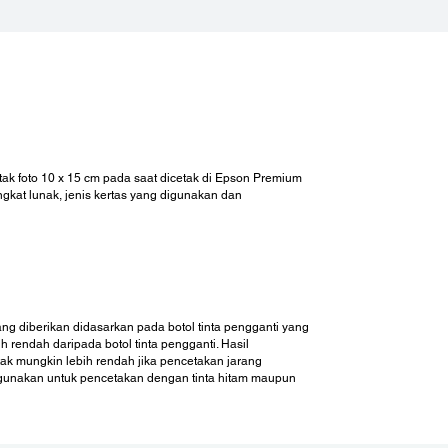
an Habis Pakai :
Tinta Hitam:
*4
0 halaman
- 003
 Botol Cyan:
tak foto 10 x 15 cm pada saat dicetak di Epson Premium
* 4
 (Hasil Komposit)
- 003
gkat lunak, jenis kertas yang digunakan dan
 Tinta Magenta:
* 4
 (Hasil Komposit)
- 003
Tinta Kuning:
* 4
 (Hasil Komposit)
- 003
g diberikan didasarkan pada botol tinta pengganti yang
h rendah daripada botol tinta pengganti. Hasil
ak mungkin lebih rendah jika pencetakan jarang
digunakan untuk pencetakan dengan tinta hitam maupun