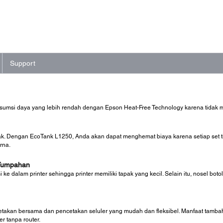
Support
sumsi daya yang lebih rendah dengan Epson Heat-Free Technology karena tidak 
. Dengan EcoTank L1250, Anda akan dapat menghemat biaya karena setiap set t
rna.
 Tumpahan
si ke dalam printer sehingga printer memiliki tapak yang kecil. Selain itu, nosel 
takan bersama dan pencetakan seluler yang mudah dan fleksibel. Manfaat tamba
r tanpa router.