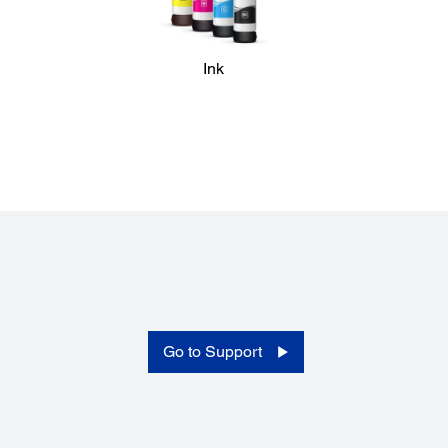
Ink
Tipe Printer:
Tipe Printer:
Cetak
Go to Support