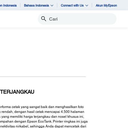
n Indonesia
Bahasa Indonesia
Connect with Us
Akun MyEpson
Cari
N TERJANGKAU
forma cetak yang sangat baik dan menghasilkan foto
ng rendah, dengan hasil cetak mencapai 4.500 halaman
 yang memiliki harga terjangkau dan nosel khusus ini,
umpahan dengan Epson EcoTank. Printer ringkas ini juga
ektivitas nirkabel, sehingga Anda dapat mencetak dari