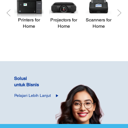
Printers for
Projectors for
Scanners for
Pri
Home
Home
Home
Solusi
untuk Bisnis
Pelajari Lebih Lanjut