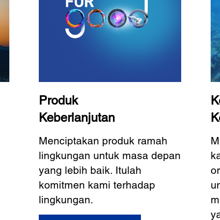
Produk
K
Keberlanjutan
K
Menciptakan produk ramah
M
lingkungan untuk masa depan
k
yang lebih baik. Itulah
o
komitmen kami terhadap
u
lingkungan.
m
y