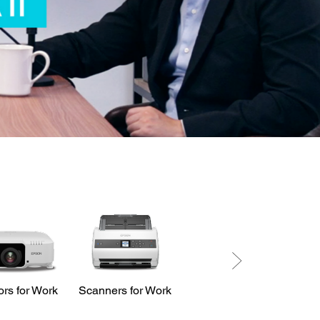
ors for Work
Scanners for Work
LabelWorks
Printers