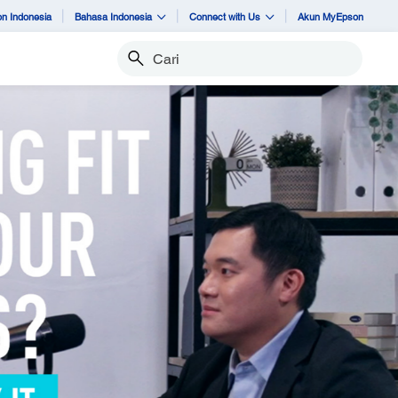
n Indonesia
Bahasa Indonesia
Connect with Us
Akun MyEpson
Cari