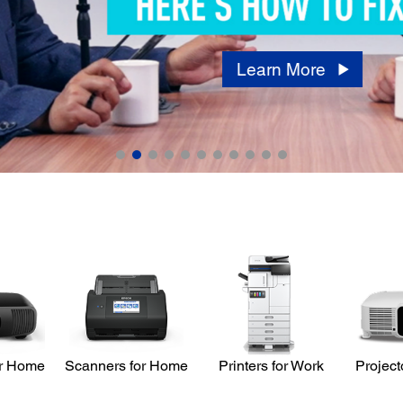
Learn More
or Home
Scanners for Home
Printers for Work
Project