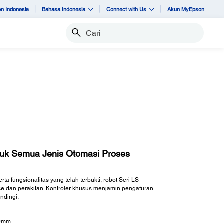
n Indonesia
Bahasa Indonesia
Connect with Us
Akun MyEpson
Cari
tuk Semua Jenis Otomasi Proses
 fungsionalitas yang telah terbukti, robot Seri LS
ace dan perakitan. Kontroler khusus menjamin pengaturan
ndingi.
00mm