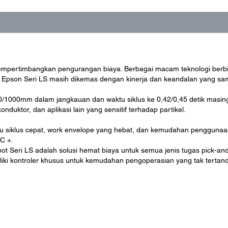
mpertimbangkan pengurangan biaya. Berbagai macam teknologi berbi
t Epson Seri LS masih dikemas dengan kinerja dan keandalan yang 
0/1000mm dalam jangkauan dan waktu siklus ke 0,42/0,45 detik masi
nduktor, dan aplikasi lain yang sensitif terhadap partikel.
siklus cepat, work envelope yang hebat, dan kemudahan penggunaan 
C +.
obot Seri LS adalah solusi hemat biaya untuk semua jenis tugas pick-an
liki kontroler khusus untuk kemudahan pengoperasian yang tak tertand