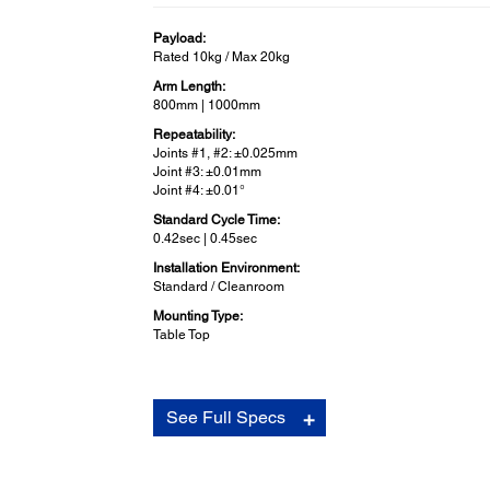
Payload:
Rated 10kg / Max 20kg
Arm Length:
800mm | 1000mm
Repeatability:
Joints #1, #2: ±0.025mm
Joint #3: ±0.01mm
Joint #4: ±0.01°
Standard Cycle Time:
0.42sec | 0.45sec
Installation Environment:
Standard / Cleanroom
Mounting Type:
Table Top
See Full Specs