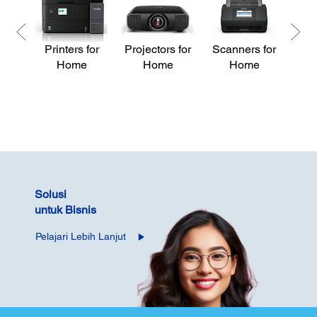
Printers for
Projectors for
Scanners for
Pri
Home
Home
Home
Solusi
untuk Bisnis
Pelajari Lebih Lanjut