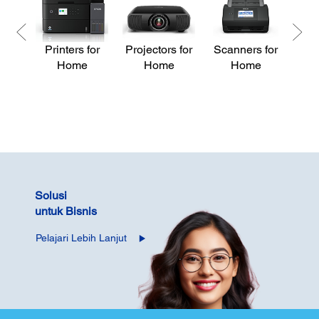
Printers for
Projectors for
Scanners for
Pri
Home
Home
Home
Solusi
untuk Bisnis
Pelajari Lebih Lanjut