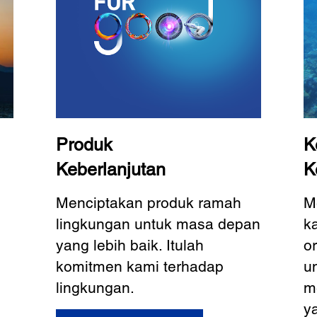
Produk
K
Keberlanjutan
K
Menciptakan produk ramah
M
lingkungan untuk masa depan
k
yang lebih baik. Itulah
o
komitmen kami terhadap
u
lingkungan.
m
y