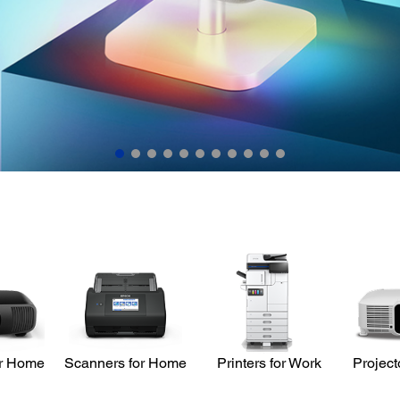
Learn More
or Home
Scanners for Home
Printers for Work
Project