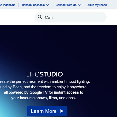
n Indonesia
Bahasa Indonesia
Connect with Us
Akun MyEpson
Cari