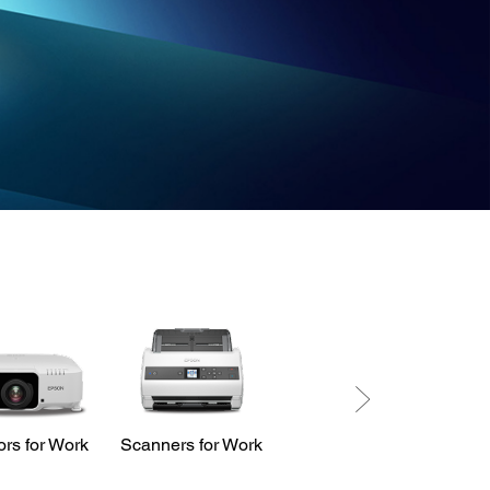
ors for Work
Scanners for Work
LabelWorks
Printers